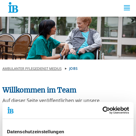
Springe zum Inhalt
AMBULANTER PFLEGEDIENST MEDIUS
JOBS
Willkommen im Team
Auf dieser Seite veröffentlichen wir unsere
Stellenausschreibungen.
Bewerben Sie sich bitte gern als
Gesundheits- und Krankenpfleger*innen
Datenschutzeinstellungen
Altenpflegefachkräfte